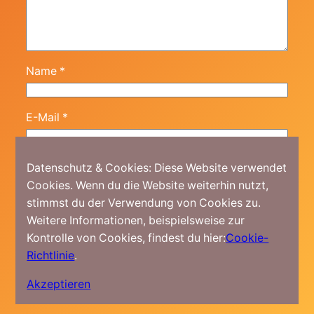
Name
*
E-Mail
*
Website
Datenschutz & Cookies: Diese Website verwendet
Cookies. Wenn du die Website weiterhin nutzt,
stimmst du der Verwendung von Cookies zu.
Meinen Namen, meine E-Mail-Adresse und
Weitere Informationen, beispielsweise zur
meine Website in diesem Browser für die
Kontrolle von Cookies, findest du hier:
Cookie-
nächste Kommentierung speichern.
Richtlinie
.
Akzeptieren