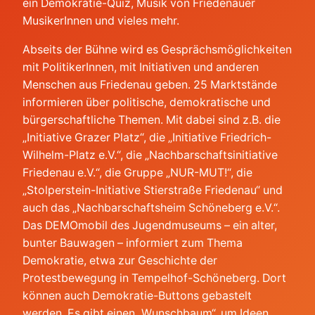
ein Demokratie-Quiz, Musik von Friedenauer
MusikerInnen und vieles mehr.
Abseits der Bühne wird es Gesprächsmöglichkeiten
mit PolitikerInnen, mit Initiativen und anderen
Menschen aus Friedenau geben. 25 Marktstände
informieren über politische, demokratische und
bürgerschaftliche Themen. Mit dabei sind z.B. die
„Initiative Grazer Platz“, die „Initiative Friedrich-
Wilhelm-Platz e.V.“, die „Nachbarschaftsinitiative
Friedenau e.V.“, die Gruppe „NUR-MUT!“, die
„Stolperstein-Initiative Stierstraße Friedenau“ und
auch das „Nachbarschaftsheim Schöneberg e.V.“.
Das DEMOmobil des Jugendmuseums – ein alter,
bunter Bauwagen – informiert zum Thema
Demokratie, etwa zur Geschichte der
Protestbewegung in Tempelhof-Schöneberg. Dort
können auch Demokratie-Buttons gebastelt
werden. Es gibt einen „Wunschbaum“, um Ideen,