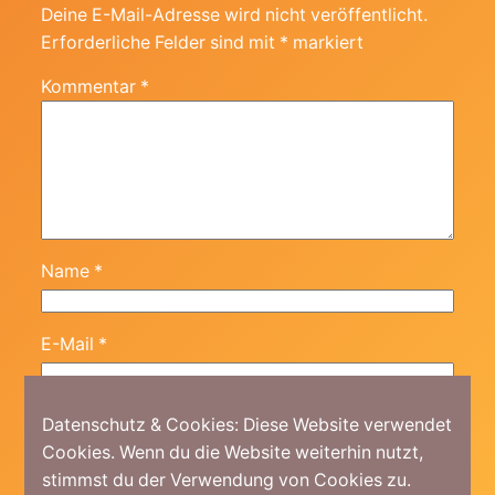
Deine E-Mail-Adresse wird nicht veröffentlicht.
Erforderliche Felder sind mit
*
markiert
Kommentar
*
Name
*
E-Mail
*
Website
Datenschutz & Cookies: Diese Website verwendet
Cookies. Wenn du die Website weiterhin nutzt,
stimmst du der Verwendung von Cookies zu.
Meinen Namen, meine E-Mail-Adresse und